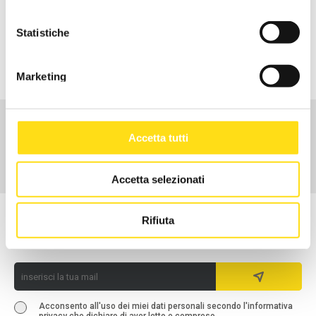
Il testo dell
'Accordo
in vigore per le prestazioni riservate alle
aziende e ai lavoratori in regola con la contribuzione.
Statistiche
Consulta la pagina delle
nostre attività
per conoscere tutti i
servizi, oppure
scarica il volantino
.
Marketing
CHI SIAMO
Accetta tutti
ATTIVITÀ
CENTRI DI SERVIZI TERRITORIALI
Accetta selezionati
ISCRIVITI ALLA NEWSLETTER
Rifiuta
Per rimanere in contatto con noi ed essere aggiornato sulle
novità dal mondo EBURT
Acconsento all'uso dei miei dati personali secondo l'informativa