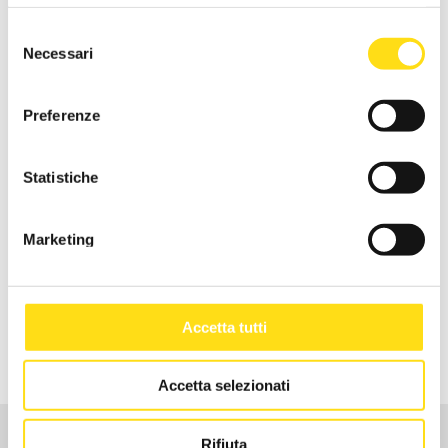
Gianluca Bagnolini (FISASCAT CISL ROMAGNA)
Selezione
Necessari
del
consenso
FORMAZIONE GRATUITA
Preferenze
SPORTELLI INFORMATIVI
Statistiche
Marketing
ORGANISMO PARITETICO TERRITORIALE
Accetta tutti
RICHIEDI INFO
Accetta selezionati
Rifiuta
CHI SIAMO