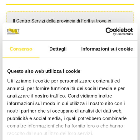
Il
Centro Servizi della provincia di Forlì
si trova in
P.le della Vittoria, 23 - 47100 Forlì
c/o Confcommercio Forlì
Segreteria CST Forlì - Claudia Brighi
Consenso
Dettagli
Informazioni sui cookie
Tel. 0543/378026
Email:
cst.forli@eburt.it
Questo sito web utilizza i cookie
Componenti del Comitato di Gestione:
Utilizziamo i cookie per personalizzare contenuti ed
Coordinatore: Alberto Zattini (CONFCOMMERCIO
annunci, per fornire funzionalità dei social media e per
IMPRESE PER L'ITALIA)
analizzare il nostro traffico. Condividiamo inoltre
Vicecoordinatore: Anna Lisa Pantera (UILTUCS FORLI')
informazioni sul modo in cui utilizza il nostro sito con i
nostri partner che si occupano di analisi dei dati web,
Stefania Sirilli (CONFCOMMERCIO IMPRESE PER
L'ITALIA)
pubblicità e social media, i quali potrebbero combinarle
Andrea Zocca (CONFCOMMERCIO IMPRESE PER
con altre informazioni che ha fornito loro o che hanno
L’ITALIA)
raccolto dal suo utilizzo dei loro servizi.
Mirela Koroveshi (FILCAMS CGIL)