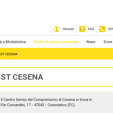
Intranet
FAQ
05
tà e Modulistica
Centri di servizi territoriali
News
Dove 
zionali
sa facciamo
CST Bologna
2026
CST CESENA
lfare Contrattuale
CST Cesena
2025
CST CESENA
ndo sostegno al reddito
CST Ferrara
2023
tre prestazioni
CST Forlì
2022
rmazione
Il Centro Servizi del Comprensorio di Cesena si trova in
CST Modena
2021
P.le Comandini, 17 - 47042 - Cesenatico (FC)
sistenza tecnica Fondo For.Te.
CST Parma
2020