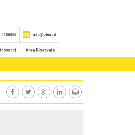
1 4156056
info@eburt.it
trovarci
Area Riservata