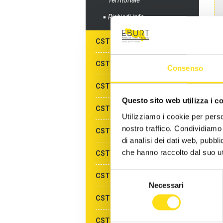
Territoriale
Richiedi info
CST FERRARA
CST FORLÌ
Consenso
CST MODENA
Questo sito web utilizza i c
CST PARMA
Utilizziamo i cookie per perso
nostro traffico. Condividiamo 
CST PIACENZA
di analisi dei dati web, pubbl
che hanno raccolto dal suo uti
CST RAVENNA
Selezione
CST REGGIO EMILIA
Necessari
del
CST RIMINI
consenso
CST ALBERGHI DI RIMINI