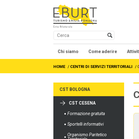
Chi siamo
Come aderire
Attivi
Presentazione
Contratti collettivi na
Co
HOME
/
CENTRI DI SERVIZI TERRITORIALI
/
Soci
We
CST BOLOGNA
Organi
Fo
CST CESENA
Statuto
Al
Formazione gratuita
Accordi e Regolamenti
Fo
Sportelli informativi
Organismo Paritetico
As