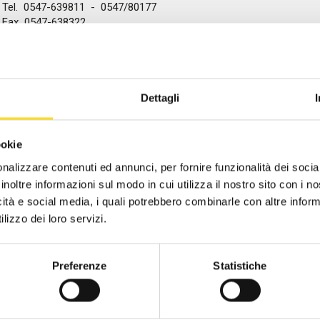
Tel. 0547-639811 - 0547/80177
Fax 0547-638322
CST Piacenza
2019
Email:
cst.cesena@eburt.it
CST Ravenna
2018
Componenti del Comitato di Gestione:
CST Reggio Emilia
2017
Coordinatore: Mirela Koroveshi (FILCAMS CGIL CESENA)
Dettagli
Vice-coordinatore: Giancarlo Andrini (CONFCOMMERCIO IMPRESE P
CST Rimini
2016
Roberto Fantini (CONFCOMMERCIO IMPRESE PER L'ITALIA)
ookie
Federica Casalboni (ORDINE CDL CESENA)
CST Alberghi di Rimini
nalizzare contenuti ed annunci, per fornire funzionalità dei socia
Bagnolini Gianluca (FISASCAT CISL ROMAGNA)
inoltre informazioni sul modo in cui utilizza il nostro sito con i 
Maurizio Milandri (UILTUCS CESENA)
CST Agenzie di viaggio - FIAVET
icità e social media, i quali potrebbero combinarle con altre inform
lizzo dei loro servizi.
CST Campeggi - FAITA
FORMAZIONE GRATUITA
Preferenze
Statistiche
SPORTELLI INFORMATIVI