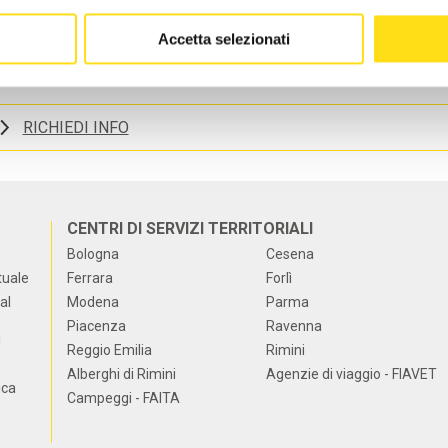
Accetta selezionati
ORGANISMO PARITETICO TERRITORIALE
RICHIEDI INFO
CENTRI DI SERVIZI TERRITORIALI
Bologna
Cesena
tuale
Ferrara
Forlì
al
Modena
Parma
Piacenza
Ravenna
i
Reggio Emilia
Rimini
Alberghi di Rimini
Agenzie di viaggio - FIAVET
ica
Campeggi - FAITA