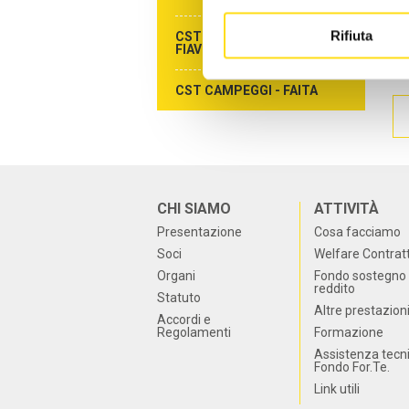
Rifiuta
CST AGENZIE DI VIAGGIO -
FIAVET
CST CAMPEGGI - FAITA
CHI SIAMO
ATTIVITÀ
Presentazione
Cosa facciamo
Soci
Welfare Contrat
Organi
Fondo sostegno 
reddito
Statuto
Altre prestazion
Accordi e
Regolamenti
Formazione
Assistenza tecn
Fondo For.Te.
Link utili