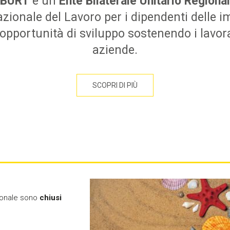
EBURT
è un
Ente Bilaterale Unitario Regiona
zionale del Lavoro per i dipendenti delle i
opportunità di sviluppo sostenendo i lavorat
aziende.
SCOPRI DI PIÙ
gionale sono
chiusi