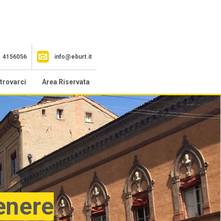
1 4156056
info@eburt.it
trovarci
Area Riservata
enere