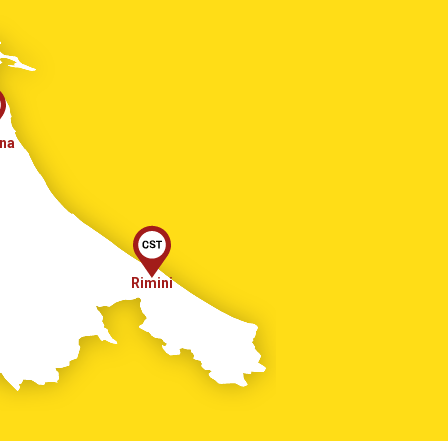
na
Rimini