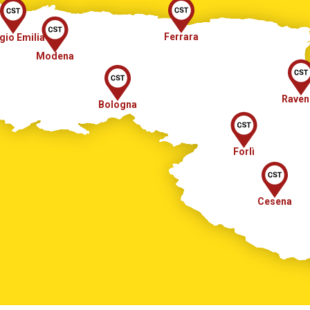
Ferrara
gio Emilia
Modena
Raven
Bologna
Forlì
Cesena