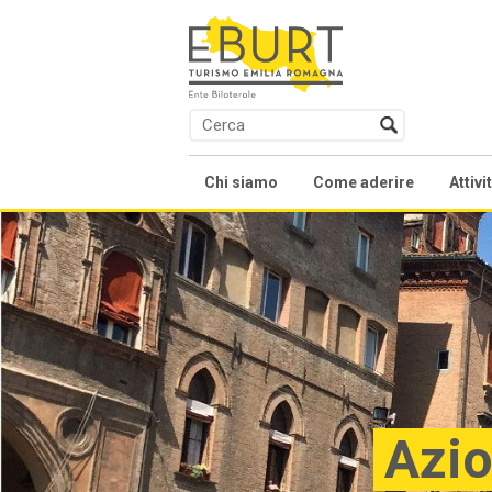
Chi siamo
Come aderire
Attivi
Presentazione
Contratti collettivi na
Co
Soci
We
Organi
Fo
Statuto
Al
Accordi e Regolamenti
Fo
Azio
As