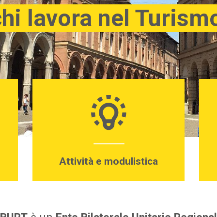
chi lavora nel Turism
CST Piacenza
2019
CST Ravenna
2018
CST Reggio Emilia
2017
CST Rimini
2016
CST Alberghi di Rimini
CST Agenzie di viaggio - FIAVET
CST Campeggi - FAITA
Attività e modulistica