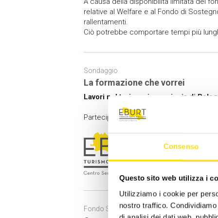
A causa della disponibilità limitata dei fo
relative al Welfare e al Fondo di Sostegn
rallentamenti.
Ciò potrebbe comportare tempi più lunghi 
Sondaggio
La formazione che vorrei
Lavori nel turismo in provincia di Bolo
Partecipa al
SONDAGGIO
del CST Bologn
Consenso
Questo sito web utilizza i c
Utilizziamo i cookie per perso
nostro traffico. Condividiamo 
Fondo Sostegno al Reddito
di analisi dei dati web, pubbl