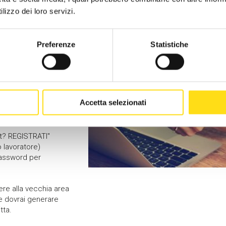
zazione
lizzo dei loro servizi.
ione delle domande per contributo per stabilizzazione è sospesa i
cie di Eburt.
Preferenze
Statistiche
 compilare le tue
La registrazione è
Accetta selezionati
t? REGISTRATI"
o lavoratore)
 password per
re alla vecchia area
ne dovrai generare
tta.