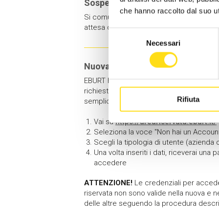
Sospensione contributo stabiliz
che hanno raccolto dal suo uti
Si comunica che dal 01/01/2024 la ricez
attesa delle determinazioni delle parti so
Selezione
Necessari
del
consenso
Nuova Area Riservata
EBURT ha una nuova
Area Riservata
per
richieste e scaricare i documenti fiscali.
Rifiuta
semplicissima:
Vai su
https://areariservata.eburt.it/
Seleziona la voce "Non hai un Accoun
Scegli la tipologia di utente (azienda 
Una volta inseriti i dati, riceverai una
accedere
ATTENZIONE!
Le credenziali per accede
riservata non sono valide nella nuova e 
delle altre seguendo la procedura descri