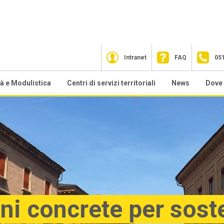
Intranet
FAQ
05
tà e Modulistica
Centri di servizi territoriali
News
Dove 
zionali
sa facciamo
CST Bologna
2026
lfare Contrattuale
CST Cesena
2025
ndo sostegno al reddito
CST Ferrara
2023
tre prestazioni
CST Forlì
2022
rmazione
CST Modena
2021
ni concrete per sost
sistenza tecnica Fondo For.Te.
CST Parma
2020