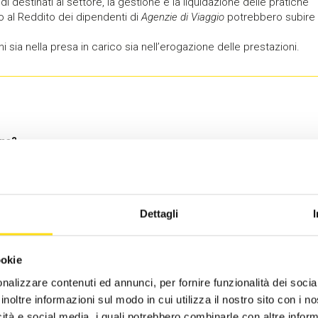
ndi destinati al settore, la gestione e la liquidazione delle pratiche
o al Reddito dei dipendenti di
Agenzie di Viaggio
potrebbero subire
sia nella presa in carico sia nell’erogazione delle prestazioni.
gna?
a sugli interessi formativi nel settore.
Dettagli
ookie
nalizzare contenuti ed annunci, per fornire funzionalità dei socia
inoltre informazioni sul modo in cui utilizza il nostro sito con i 
icità e social media, i quali potrebbero combinarle con altre inform