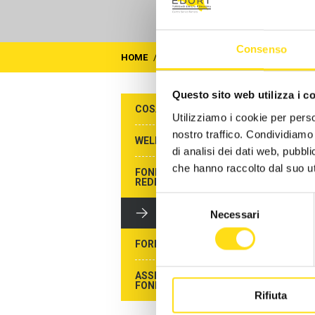
Consenso
HOME
/
ATTIVITÀ
/
ALTRE PRESTAZIONI
Questo sito web utilizza i c
COSA FACCIAMO
A
Utilizziamo i cookie per perso
nostro traffico. Condividiamo 
WELFARE CONTRATTUALE
di analisi dei dati web, pubbl
che hanno raccolto dal suo uti
FONDO SOSTEGNO AL
REDDITO
Selezione
ALTRE PRESTAZIONI
Necessari
del
consenso
FORMAZIONE
ASSISTENZA TECNICA
FONDO FOR.TE.
Rifiuta