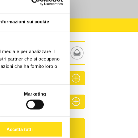
Informazioni sui cookie
l media e per analizzare il
nostri partner che si occupano
azioni che ha fornito loro o
Marketing
o
e inviarlo a mezzo PEC a
Accetta tutti