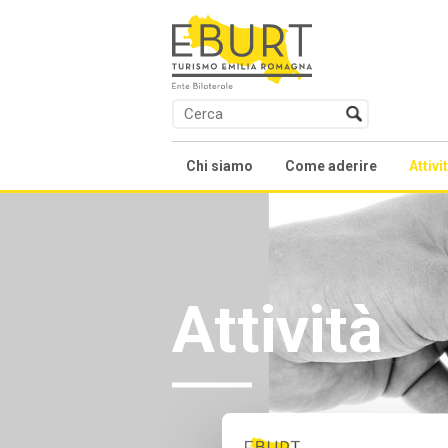
Chi siamo
Come aderire
Attivi
Presentazione
Contratti collettivi na
Co
Soci
We
Attività
Organi
Fo
Statuto
Al
Accordi e Regolamenti
Fo
As