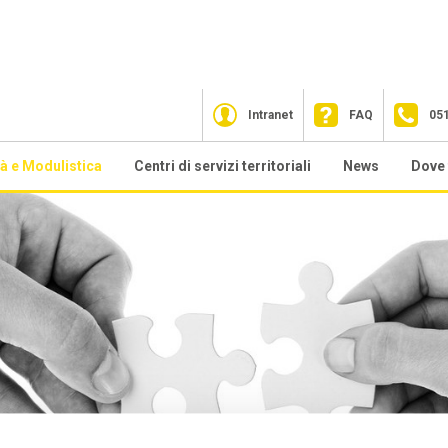
Intranet
FAQ
05
tà e Modulistica
Centri di servizi territoriali
News
Dove 
zionali
sa facciamo
CST Bologna
2026
lfare Contrattuale
CST Cesena
2025
ndo sostegno al reddito
CST Ferrara
2023
tre prestazioni
CST Forlì
2022
rmazione
CST Modena
2021
sistenza tecnica Fondo For.Te.
CST Parma
2020