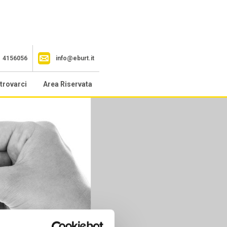
1 4156056
info@eburt.it
trovarci
Area Riservata