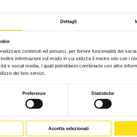
CST Piacenza
2019
Dettagli
CST Ravenna
2018
CST Reggio Emilia
2017
ookie
LTRE PRESTAZIONI
nalizzare contenuti ed annunci, per fornire funzionalità dei socia
CST Rimini
2016
inoltre informazioni sul modo in cui utilizza il nostro sito con i 
icità e social media, i quali potrebbero combinarle con altre inform
CST Alberghi di Rimini
lizzo dei loro servizi.
STABILIZZAZIONE DELL'OCCUPAZIONE
CST Agenzie di viaggio - FIAVET
Preferenze
Statistiche
CST Campeggi - FAITA
VIDEOSORVEGLIANZA
In alternativa alla compilazione online è possibile scaricare il
modul
Accetta selezionati
eburt@legalmail.it
oppure mail a
info@eburt.it