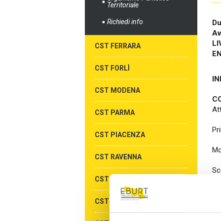
Territoriale
Richiedi info
Du
Av
LI
CST FERRARA
E
CST FORLÌ
IN
CST MODENA
CO
At
CST PARMA
Pri
CST PIACENZA
Mo
CST RAVENNA
Sc
CST REGGIO EMILIA
I p
CST RIMINI
Sc