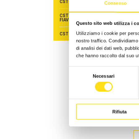
CST ALBERGHI DI RIMINI
Consenso
Inf
CST AGENZIE DI VIAGGIO -
Sh
FIAVET
Questo sito web utilizza i c
4 
Utilizziamo i cookie per perso
CST CAMPEGGI - FAITA
nostro traffico. Condividiamo 
Sa
di analisi dei dati web, pubbl
che hanno raccolto dal suo uti
Bit
Ma
Selezione
Necessari
del
Cr
consenso
In
Ch
Rifiuta