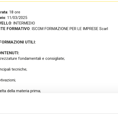
CST Piacenza
2019
rata
: 18 ore
vio
: 11/03/2025
CST Ravenna
2018
VELLO
: INTERMEDIO
NTE FORMATIVO
: ISCOM FORMAZIONE PER LE IMPRESE Scarl
CST Reggio Emilia
2017
FORMAZIONI UTILI:
CST Rimini
2016
NTENUTI:
CST Alberghi di Rimini
trezzature fondamentali e consigliate;
CST Agenzie di viaggio - FIAVET
ncipali tecniche;
tivazioni;
CST Campeggi - FAITA
elta della materia prima;
rodotti tipici locali per la preparazione dei prodotti
iroppi da infuso a caldo e a freddo