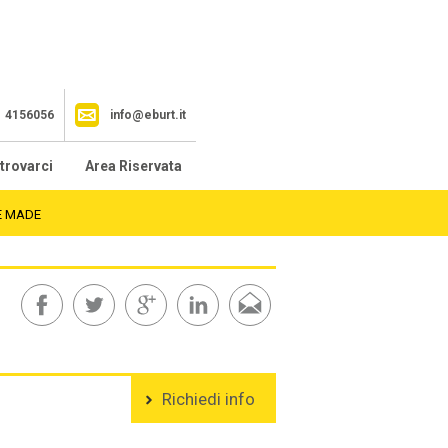
1 4156056
info@eburt.it
trovarci
Area Riservata
E MADE
Richiedi info