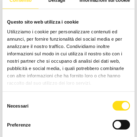
Consenso
Dettagli
Informazioni sui cookie
I prodotti tipici delle sagre (ravigiolo, olio, sangiovese,
cinghiale, fragole, raperonzolo, tartufo bianco, ciliegie,
formaggio di fossa, piadina, savor…)
Questo sito web utilizza i cookie
Descrizione delle qualità del prodotto tipico (caratteristiche,
Utilizziamo i cookie per personalizzare contenuti ed
aspetti nutrizionali, luogo di provenienza)
annunci, per fornire funzionalità dei social media e per
I piatti della tradizione
analizzare il nostro traffico. Condividiamo inoltre
informazioni sul modo in cui utilizza il nostro sito con i
I vini locali
nostri partner che si occupano di analisi dei dati web,
pubblicità e social media, i quali potrebbero combinarle
Rivisitazione dei piatti della tradizione
con altre informazioni che ha fornito loro o che hanno
raccolto dal suo utilizzo dei loro servizi.
Primi piatti con prodotti tipici (pasta ripiena, tagliatelle…)
Secondi piatti con i prodotti tipici
Selezione
Necessari
del
Dolci con i prodotti tipici
consenso
La piadina
Preferenze
Le tradizioni locali