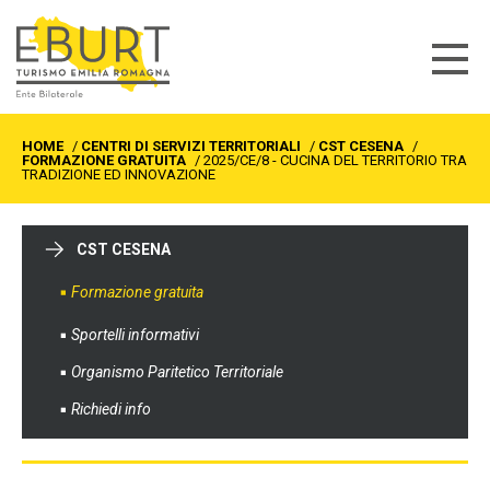
HOME
/
CENTRI DI SERVIZI TERRITORIALI
/
CST CESENA
/
FORMAZIONE GRATUITA
/
2025/CE/8 - CUCINA DEL TERRITORIO TRA
TRADIZIONE ED INNOVAZIONE
CST CESENA
Formazione gratuita
Sportelli informativi
Organismo Paritetico Territoriale
Richiedi info