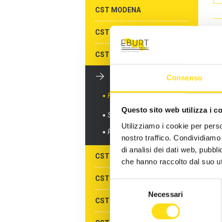
CST MODENA
CST PARMA
Du
Av
CST PIACENZA
LI
E
CST RAVENNA
Consenso
IN
Formazione gratuita
Questo sito web utilizza i c
Sportelli informativi
SO
Utilizziamo i cookie per perso
Richiedi info
DI
nostro traffico. Condividiamo 
di analisi dei dati web, pubbl
DI
CST REGGIO EMILIA
che hanno raccolto dal suo uti
SO
CST RIMINI
Selezione
Necessari
del
GE
CST ALBERGHI DI RIMINI
consenso
CR