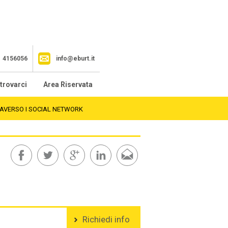
1 4156056
info@eburt.it
trovarci
Area Riservata
RAVERSO I SOCIAL NETWORK
Richiedi info