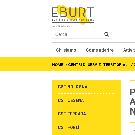
Chi siamo
Come aderire
Attivi
Presentazione
Contratti collettivi na
Co
HOME
/
CENTRI DI SERVIZI TERRITORIALI
/
Soci
We
CST BOLOGNA
P
Organi
Fo
A
CST CESENA
Statuto
Al
CST FERRARA
Accordi e Regolamenti
Fo
CST FORLÌ
As