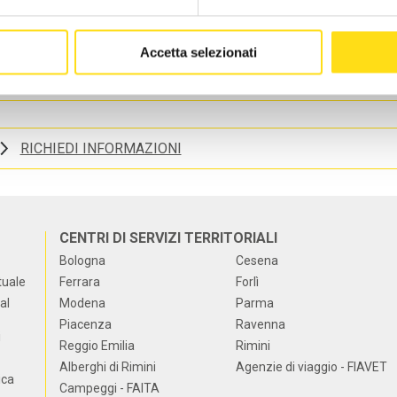
VERNARE LE DINAMICITA' DEI SOCIAL
Accetta selezionati
OMUOVERE I CONTENUTI E STIMOLARE L'INTERAZIONE
RICHIEDI INFORMAZIONI
CENTRI DI SERVIZI TERRITORIALI
Bologna
Cesena
tuale
Ferrara
Forlì
al
Modena
Parma
Piacenza
Ravenna
i
Reggio Emilia
Rimini
Alberghi di Rimini
Agenzie di viaggio - FIAVET
ica
Campeggi - FAITA