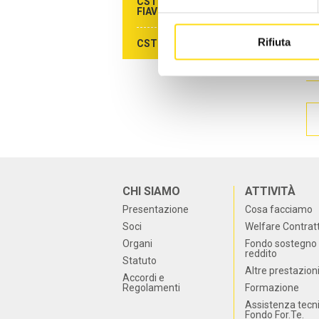
CST AGENZIE DI VIAGGIO -
FIAVET
GO
Rifiuta
CST CAMPEGGI - FAITA
PR
CHI SIAMO
ATTIVITÀ
Presentazione
Cosa facciamo
Soci
Welfare Contrat
Organi
Fondo sostegno 
reddito
Statuto
Altre prestazion
Accordi e
Regolamenti
Formazione
Assistenza tecn
Fondo For.Te.