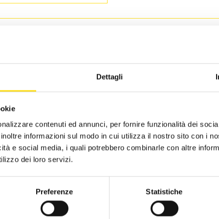
CST Piacenza
2019
rata
: 21 ore
CST Ravenna
2018
vio
: 17/10/23
VELLO
: BASE
CST Reggio Emilia
2017
NTE FORMATIVO
: ISCOM FORMAZIONE PER LE IMPRESE
Dettagli
CST Rimini
2016
FORMAZIONI UTILI:
CST Alberghi di Rimini
ookie
CIAL MEDIA STRATEGY
nalizzare contenuti ed annunci, per fornire funzionalità dei socia
CST Agenzie di viaggio - FIAVET
MENSIONE DEL CAMBIAMENTO
inoltre informazioni sul modo in cui utilizza il nostro sito con i 
icità e social media, i quali potrebbero combinarle con altre inform
CST Campeggi - FAITA
VERSE COMMUNITY PER DIVERSI OBIETTIVI
lizzo dei loro servizi.
CIAL MEDIA CASE STUDIES
Preferenze
Statistiche
STIONE DEI SOCIAL
ISIS MANAGEMENT