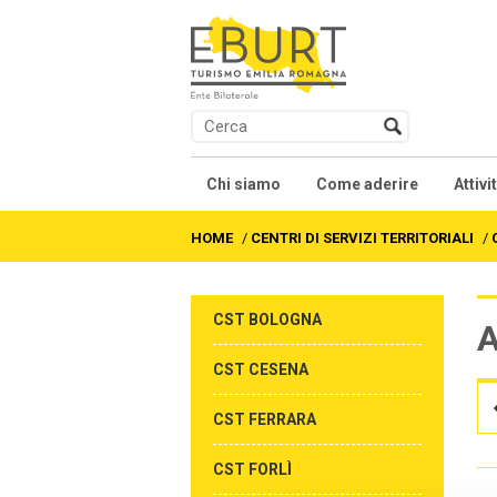
Chi siamo
Come aderire
Attivi
Presentazione
Contratti collettivi na
Co
HOME
/
CENTRI DI SERVIZI TERRITORIALI
/
Soci
We
CST BOLOGNA
A
Organi
Fo
CST CESENA
Statuto
Al
CST FERRARA
Accordi e Regolamenti
Fo
CST FORLÌ
As