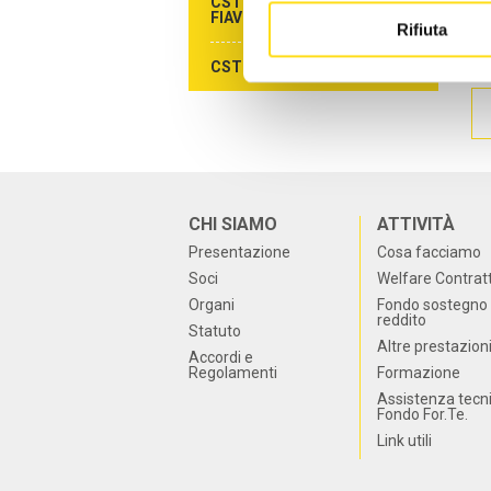
CST AGENZIE DI VIAGGIO -
Ab
FIAVET
Rifiuta
CST CAMPEGGI - FAITA
CHI SIAMO
ATTIVITÀ
Presentazione
Cosa facciamo
Soci
Welfare Contrat
Organi
Fondo sostegno 
reddito
Statuto
Altre prestazion
Accordi e
Regolamenti
Formazione
Assistenza tecn
Fondo For.Te.
Link utili