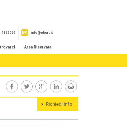
1 4156056
info@eburt.it
trovarci
Area Riservata
Richiedi info