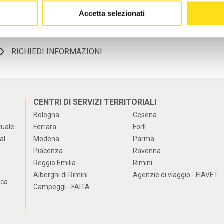
binamento gastronomico con: antipasti, pesci, primi piatti, secondi p
Accetta selezionati
RICHIEDI INFORMAZIONI
CENTRI DI SERVIZI TERRITORIALI
Bologna
Cesena
tuale
Ferrara
Forlì
al
Modena
Parma
Piacenza
Ravenna
i
Reggio Emilia
Rimini
Alberghi di Rimini
Agenzie di viaggio - FIAVET
ica
Campeggi - FAITA