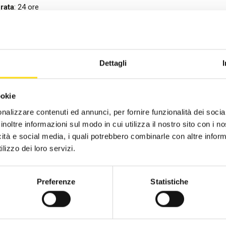
rata
: 24 ore
vio
: 6/2/24
CST Piacenza
2019
VELLO
: BASE
NTE FORMATIVO
: ISCOM FORMAZIONE PER LE IMPRESE
CST Ravenna
2018
Dettagli
CST Reggio Emilia
2017
FORMAZIONI UTILI:
 comunicazione con il cliente
CST Rimini
2016
ookie
tipologie di vino
CST Alberghi di Rimini
nalizzare contenuti ed annunci, per fornire funzionalità dei socia
inoltre informazioni sul modo in cui utilizza il nostro sito con i 
 degustazione
CST Agenzie di viaggio - FIAVET
icità e social media, i quali potrebbero combinarle con altre inform
abbinamento per contrapposizione
lizzo dei loro servizi.
CST Campeggi - FAITA
abbinamento per concordanza
Preferenze
Statistiche
abbinamento "al contrario"
scelta del miglior vino e del miglior cibo