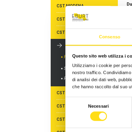
Du
CST MODENA
Av
LI
CST PARMA
E
CST PIACENZA
Consenso
IN
CST RAVENNA
La
Questo sito web utilizza i c
Formazione gratuita
Le 
Utilizziamo i cookie per perso
Sportelli informativi
nostro traffico. Condividiamo 
La
Richiedi info
di analisi dei dati web, pubbl
L'
che hanno raccolto dal suo uti
CST REGGIO EMILIA
L'
Selezione
Necessari
CST RIMINI
del
L'
consenso
CST ALBERGHI DI RIMINI
La 