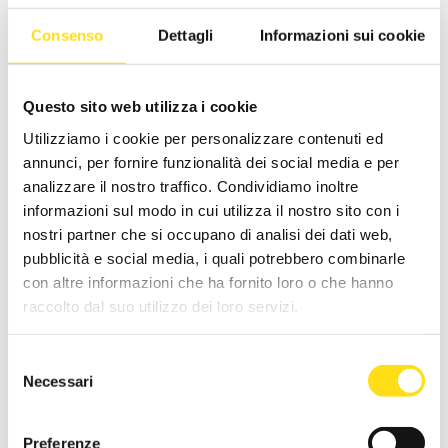
Richiedi info
Consenso
Dettagli
Informazioni sui cookie
Questo sito web utilizza i cookie
Durata
: 20 ore
Avvio
: 19/09/24
Utilizziamo i cookie per personalizzare contenuti ed
LIVELLO
: TUTTI I LIVELLI
annunci, per fornire funzionalità dei social media e per
ENTE FORMATIVO
: ISCOM FORMAZIONE PER LE IMPRESE
analizzare il nostro traffico. Condividiamo inoltre
informazioni sul modo in cui utilizza il nostro sito con i
INFORMAZIONI UTILI:
nostri partner che si occupano di analisi dei dati web,
pubblicità e social media, i quali potrebbero combinarle
CONTENUTI:
definizione budget e controllo dei costi; controllo
con altre informazioni che ha fornito loro o che hanno
del rispetto degli standard di qualità dei prodotti-servizi;
controllo dell’igiene di locali; attrezzature da cucina; impianti
raccolto dal suo utilizzo dei loro servizi.
destinati alla preparazione; conservazione e consumo di cibi
e bevande
Selezione
organizzazione di eventi non ordinari, quali ad esempio buffet,
Necessari
del
meeting, convegni, cene a tema, ecc.; formulare servizi
consenso
personalizzati e progettati su misura; i piani di
approvvigionamento e scorte; controlli sui costi e sulle
Preferenze