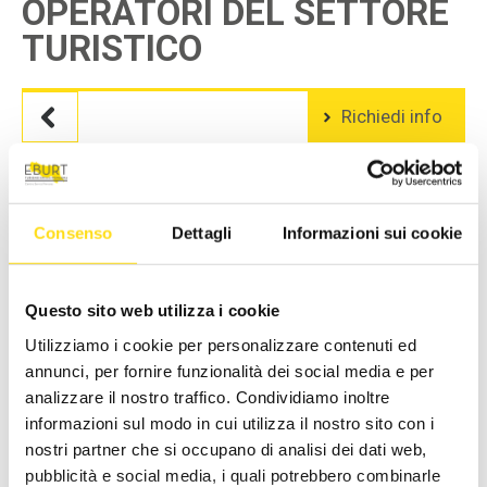
OPERATORI DEL SETTORE
TURISTICO
Richiedi info
Durata
: 24 ore
Avvio
: 26/11/2024
Consenso
Dettagli
Informazioni sui cookie
LIVELLO
: TUTTI I LIVELLI
ENTE FORMATIVO
: ISCOM FORMAZIONE PER LE IMPRESE
Questo sito web utilizza i cookie
INFORMAZIONI UTILI:
Utilizziamo i cookie per personalizzare contenuti ed
annunci, per fornire funzionalità dei social media e per
La conversazione con il cliente:
analizzare il nostro traffico. Condividiamo inoltre
come gestire efficacemente una conversazione in lingua
informazioni sul modo in cui utilizza il nostro sito con i
tedesca alla presenza della controparte, dall’approccio al
nostri partner che si occupano di analisi dei dati web,
congedo
pubblicità e social media, i quali potrebbero combinarle