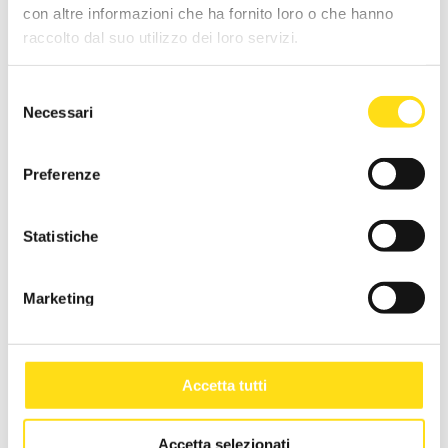
con altre informazioni che ha fornito loro o che hanno
raccolto dal suo utilizzo dei loro servizi.
La gestione del cliente:
Selezione
come accogliere il cliente, fornire informazioni al cliente,
Necessari
del
rispondere adeguatamente alle richieste, gestire i reclami
consenso
Preferenze
Comunicazione orale:
Statistiche
verbi
frasi standard ed espressioni idiomatiche
Marketing
descrizioni di servizi
terminologia del settore turistico
Accetta tutti
Accetta selezionati
RICHIEDI INFORMAZIONI