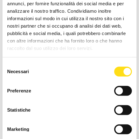
annunci, per fornire funzionalità dei social media e per
analizzare il nostro traffico. Condividiamo inoltre
Azienda
informazioni sul modo in cui utilizza il nostro sito con i
nostri partner che si occupano di analisi dei dati web,
pubblicità e social media, i quali potrebbero combinarle
Messaggio
con altre informazioni che ha fornito loro o che hanno
raccolto dal suo utilizzo dei loro servizi.
Selezione
Necessari
del
consenso
Preferenze
Statistiche
Informativa ai sensi degli articoli 13 -14 del Regolamento UE n.
679/2016 del 27 aprile 2016 relativo alla protezione delle persone
Marketing
fisiche con riguardo al trattamento dei dati personali “Regolamento o
GDPR”