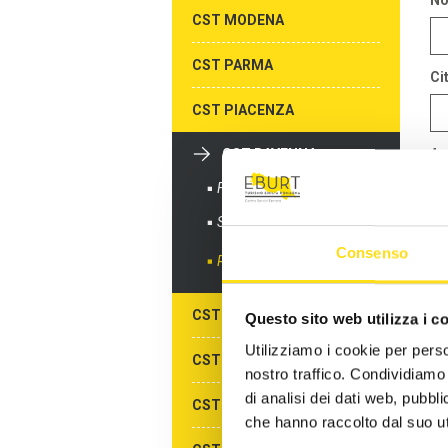
N
CST MODENA
CST PARMA
Cit
CST PIACENZA
CST RAVENNA
Az
Formazione gratuita
Sportelli informativi
Me
Consenso
Richiedi info
CST REGGIO EMILIA
Questo sito web utilizza i c
Utilizziamo i cookie per perso
CST RIMINI
nostro traffico. Condividiamo 
di analisi dei dati web, pubbl
CST ALBERGHI DI RIMINI
che hanno raccolto dal suo uti