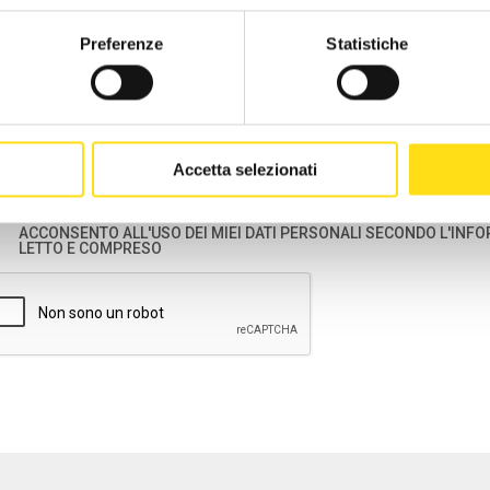
Preferenze
Statistiche
Informativa ai sensi degli articoli 13 -14 del Regolamento UE n. 679/2016 del 27 april
fisiche con riguardo al trattamento dei dati personali “Regolamento o GDPR”
Gentile Signora/ Egregio Signore,
Accetta selezionati
ai sensi degli artt. 13 e 14 del Regolamento UE n. 679/2016 “Regolamento o GDPR”, l’
(EBURT) in qualità di Titolare del trattamento dei Suoi Dati Personali (d’ora innanzi, pe
Tiarini n. 22, tel. 051/4156056 - email:
info@eburt.it
- p.e.c.
eburt@legalmail.it
Le forni
ACCONSENTO ALL'USO DEI MIEI DATI PERSONALI SECONDO L'INFO
trattamento dei Suoi Dati Personali, comuni e particolari (ossia dati anagrafici e dati id
LETTO E COMPRESO
opinioni politiche, le convinzioni religiose o filosofiche, o l'appartenenza sindacale, da
all'orientamento sessuale della persona), raccolti in occasione della domanda di ero
I dati personali sopra indicati saranno di seguito definiti congiuntamente come “Dati
Finalità e basi di legittimità
I dati da Lei forniti sono/saranno trattati per le seguenti diverse finalità:
Erogazione delle prestazioni sociali previste dallo Statuto e/o dal regolamento e/
ogni altra prestazione;
Solo in forma anonima, per finalità statistiche e di ricerca, funzionali all’attività
iniziative istituzionali. In questo caso la base giuridica del trattamento è il legitt