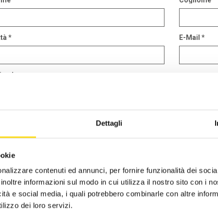
ome
Cognome
CST Piacenza
2019
tà *
E-Mail *
CST Ravenna
2018
CST Reggio Emilia
2017
ienda
CST Rimini
2016
CST Alberghi di Rimini
ssaggio
Dettagli
CST Agenzie di viaggio - FIAVET
CST Campeggi - FAITA
ookie
nalizzare contenuti ed annunci, per fornire funzionalità dei socia
inoltre informazioni sul modo in cui utilizza il nostro sito con i 
icità e social media, i quali potrebbero combinarle con altre inform
lizzo dei loro servizi.