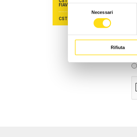
CST AGENZIE DI VIAGGIO -
FIAVET
Selezione
Necessari
del
CST CAMPEGGI - FAITA
consenso
Rifiuta