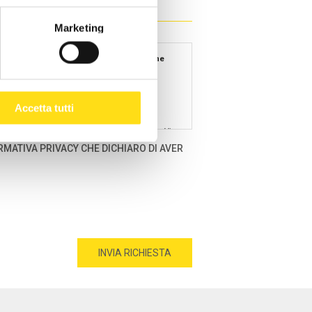
Marketing
e 2016 relativo alla protezione delle persone
Accetta tutti
Ente Bilaterale Unitario Regionale Turismo
r brevità, il “Titolare”), con sede in Bologna, Via
sce le seguenti informazioni relative al
RMATIVA PRIVACY CHE DICHIARO DI AVER
onei a rivelare l'origine razziale o etnica, le
ti relativi alla salute o alla vita sessuale o
gazione di prestazioni sociali.
 Personali".
o dai Bandi e loro eventuali modifiche e per
 di programmazione, gestione e controllo delle
imo interesse;