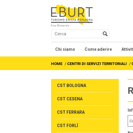
Chi siamo
Come aderire
Attivi
Presentazione
Contratti collettivi na
Co
HOME
/
CENTRI DI SERVIZI TERRITORIALI
/
Soci
We
CST BOLOGNA
R
Organi
Fo
CST CESENA
Statuto
Al
In
CST FERRARA
Accordi e Regolamenti
Fo
CST FORLÌ
As