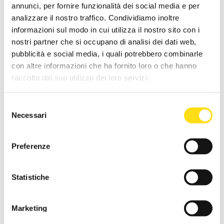
annunci, per fornire funzionalità dei social media e per
analizzare il nostro traffico. Condividiamo inoltre
Azienda
informazioni sul modo in cui utilizza il nostro sito con i
nostri partner che si occupano di analisi dei dati web,
pubblicità e social media, i quali potrebbero combinarle
Messaggio
con altre informazioni che ha fornito loro o che hanno
raccolto dal suo utilizzo dei loro servizi.
Selezione
Necessari
del
consenso
Preferenze
Statistiche
Informativa ai sensi degli articoli 13 -14 del Regolamento UE n.
679/2016 del 27 aprile 2016 relativo alla protezione delle persone
Marketing
fisiche con riguardo al trattamento dei dati personali “Regolamento o
GDPR”