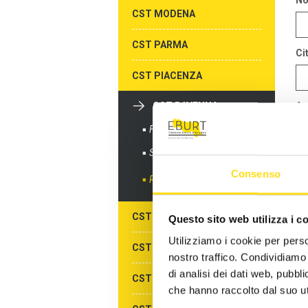
N
CST MODENA
CST PARMA
Cit
CST PIACENZA
CST RAVENNA
Az
Formazione gratuita
Sportelli informativi
Me
Consenso
Richiedi info
CST REGGIO EMILIA
Questo sito web utilizza i c
Utilizziamo i cookie per perso
CST RIMINI
nostro traffico. Condividiamo 
di analisi dei dati web, pubbl
CST ALBERGHI DI RIMINI
che hanno raccolto dal suo uti