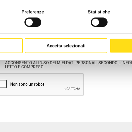
Preferenze
Statistiche
Informativa ai sensi degli articoli 13 -14 del Regolamento UE n. 679/2016 del 27 april
fisiche con riguardo al trattamento dei dati personali “Regolamento o GDPR”
Gentile Signora/ Egregio Signore,
Accetta selezionati
ai sensi degli artt. 13 e 14 del Regolamento UE n. 679/2016 “Regolamento o GDPR”, l’
(EBURT) in qualità di Titolare del trattamento dei Suoi Dati Personali (d’ora innanzi, pe
Tiarini n. 22, tel. 051/4156056 - email:
info@eburt.it
- p.e.c.
eburt@legalmail.it
Le forni
ACCONSENTO ALL'USO DEI MIEI DATI PERSONALI SECONDO L'INFO
trattamento dei Suoi Dati Personali, comuni e particolari (ossia dati anagrafici e dati id
LETTO E COMPRESO
opinioni politiche, le convinzioni religiose o filosofiche, o l'appartenenza sindacale, da
all'orientamento sessuale della persona), raccolti in occasione della domanda di ero
I dati personali sopra indicati saranno di seguito definiti congiuntamente come “Dati
Finalità e basi di legittimità
I dati da Lei forniti sono/saranno trattati per le seguenti diverse finalità:
Erogazione delle prestazioni sociali previste dallo Statuto e/o dal regolamento e/
ogni altra prestazione;
Solo in forma anonima, per finalità statistiche e di ricerca, funzionali all’attività
iniziative istituzionali. In questo caso la base giuridica del trattamento è il legitt