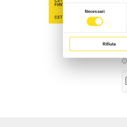
CST AGENZIE DI VIAGGIO -
FIAVET
Selezione
Necessari
del
CST CAMPEGGI - FAITA
consenso
Rifiuta