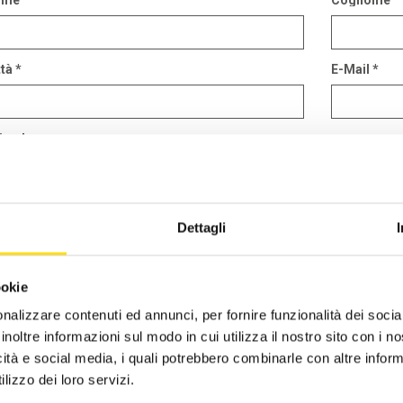
ome
Cognome
CST Piacenza
2019
tà *
E-Mail *
CST Ravenna
2018
CST Reggio Emilia
2017
ienda
CST Rimini
2016
CST Alberghi di Rimini
ssaggio
Dettagli
CST Agenzie di viaggio - FIAVET
CST Campeggi - FAITA
ookie
nalizzare contenuti ed annunci, per fornire funzionalità dei socia
inoltre informazioni sul modo in cui utilizza il nostro sito con i 
icità e social media, i quali potrebbero combinarle con altre inform
lizzo dei loro servizi.