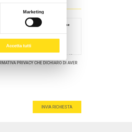
Marketing
e 2016 relativo alla protezione delle persone
Accetta tutti
Ente Bilaterale Unitario Regionale Turismo
r brevità, il “Titolare”), con sede in Bologna, Via
sce le seguenti informazioni relative al
RMATIVA PRIVACY CHE DICHIARO DI AVER
onei a rivelare l'origine razziale o etnica, le
ti relativi alla salute o alla vita sessuale o
gazione di prestazioni sociali.
 Personali".
o dai Bandi e loro eventuali modifiche e per
 di programmazione, gestione e controllo delle
imo interesse;