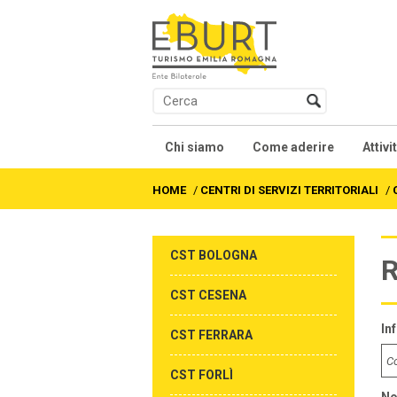
Chi siamo
Come aderire
Attivi
Presentazione
Contratti collettivi na
Co
HOME
/
CENTRI DI SERVIZI TERRITORIALI
/
Soci
We
CST BOLOGNA
R
Organi
Fo
CST CESENA
Statuto
Al
In
CST FERRARA
Accordi e Regolamenti
Fo
CST FORLÌ
As