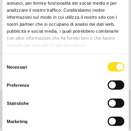
annunci, per fornire funzionalità dei social media e per
INDIETRO
analizzare il nostro traffico. Condividiamo inoltre
informazioni sul modo in cui utilizza il nostro sito con i
16 September 2020
nostri partner che si occupano di analisi dei dati web,
pubblicità e social media, i quali potrebbero combinarle
Formazione
con altre informazioni che ha fornito loro o che hanno
raccolto dal suo utilizzo dei loro servizi.
Si ricorda a tutte le aziende interessate al rilascio della lettera
di assistenza tecnica che la documentazione (completa di
Selezione
piano formativo, elenco aziende coinvolte e accordo
Necessari
del
sindacale) va inviata a
info@eburt.it
entro il 28/09/2020.
consenso
Preferenze
CHI SIAMO
Statistiche
ATTIVITÀ
CENTRI DI SERVIZI TERRITORIALI
Marketing