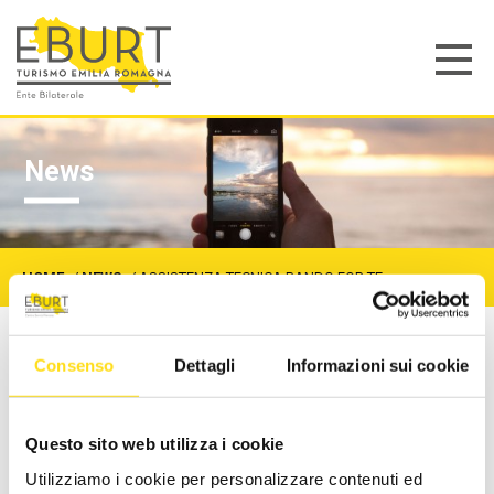
News
HOME
/
NEWS
/
ASSISTENZA TECNICA BANDO FOR.TE
Consenso
Dettagli
Informazioni sui cookie
ASSISTENZA TECNICA
BANDO FOR.TE
Questo sito web utilizza i cookie
Utilizziamo i cookie per personalizzare contenuti ed