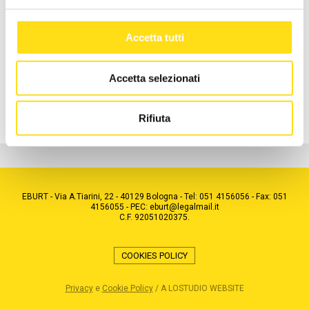
ISCRIVITI ALLA NEWSLETTER
Per rimanere in contatto con noi ed essere aggiornato sulle
Accetta tutti
novità dal mondo EBURT
Accetta selezionati
Acconsento all'uso dei miei dati personali secondo l'informativa
privacy che dichiaro di aver letto e compreso
Rifiuta
EBURT - Via A.Tiarini, 22 - 40129 Bologna - Tel: 051 4156056 - Fax: 051
4156055 - PEC: eburt@legalmail.it
C.F. 92051020375.
COOKIES POLICY
Privacy
e
Cookie Policy
/
A LOSTUDIO WEBSITE