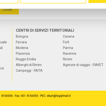
CENTRI DI SERVIZI TERRITORIALI
Bologna
Cesena
tuale
Ferrara
Forlì
al
Modena
Parma
Piacenza
Ravenna
i
Reggio Emilia
Rimini
Alberghi di Rimini
Agenzie di viaggio - FIAVET
ica
Campeggi - FAITA
51 4156056 - Fax: 051 4156055 - PEC: eburt@legalmail.it