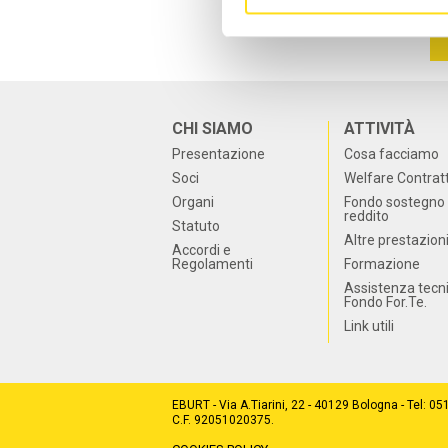
CHI SIAMO
ATTIVITÀ
Presentazione
Cosa facciamo
Soci
Welfare Contrat
Organi
Fondo sostegno 
reddito
Statuto
Altre prestazion
Accordi e
Regolamenti
Formazione
Assistenza tecn
Fondo For.Te.
Link utili
EBURT - Via A.Tiarini, 22 - 40129 Bologna - Tel: 0
C.F. 92051020375.