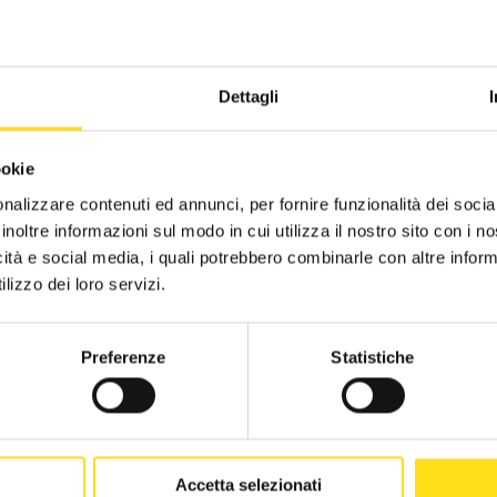
CST Piacenza
2019
CST Ravenna
2018
Dettagli
CST Reggio Emilia
2017
ookie
OGIN
CST Rimini
2016
nalizzare contenuti ed annunci, per fornire funzionalità dei socia
inoltre informazioni sul modo in cui utilizza il nostro sito con i 
CST Alberghi di Rimini
icità e social media, i quali potrebbero combinarle con altre inform
tenzione! Questa pagina è accessibile solo alla segreteria di EBURT.
lizzo dei loro servizi.
CST Agenzie di viaggio - FIAVET
 stai cercando l'Area Riservata per consultare la tua document
CST Campeggi - FAITA
ername:
Preferenze
Statistiche
ssword:
Accetta selezionati