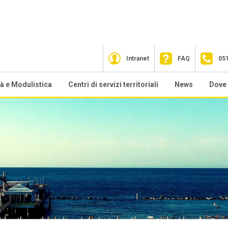
Intranet
FAQ
05
tà e Modulistica
Centri di servizi territoriali
News
Dove 
zionali
sa facciamo
CST Bologna
2026
lfare Contrattuale
CST Cesena
2025
ndo sostegno al reddito
CST Ferrara
2023
tre prestazioni
CST Forlì
2022
rmazione
CST Modena
2021
sistenza tecnica Fondo For.Te.
CST Parma
2020