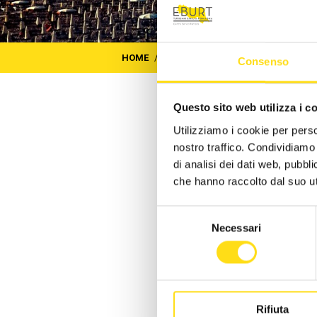
HOME
/
AREA RISERVATA
/
LOGIN
Consenso
Questo sito web utilizza i c
L
Utilizziamo i cookie per perso
nostro traffico. Condividiamo 
di analisi dei dati web, pubbl
At
che hanno raccolto dal suo uti
Se
Selezione
Us
Necessari
del
consenso
Pa
Rifiuta