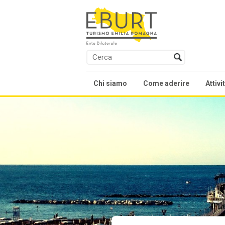
Chi siamo
Come aderire
Attivi
Presentazione
Contratti collettivi na
Co
Soci
We
Organi
Fo
Statuto
Al
Accordi e Regolamenti
Fo
As