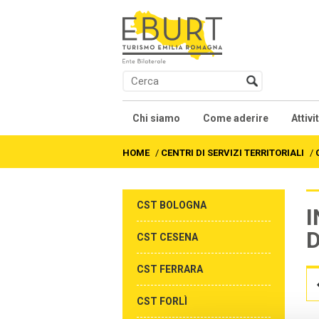
Chi siamo
Come aderire
Attivi
Presentazione
Contratti collettivi na
Co
HOME
/
CENTRI DI SERVIZI TERRITORIALI
/
Soci
We
CST BOLOGNA
I
Organi
Fo
D
CST CESENA
Statuto
Al
CST FERRARA
Accordi e Regolamenti
Fo
CST FORLÌ
As