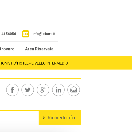
1 4156056
info@eburt.it
trovarci
Area Riservata
TIONIST D'HOTEL - LIVELLO INTERMEDIO
O
Richiedi info