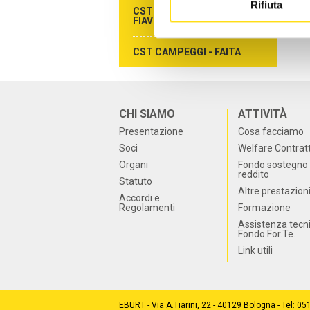
Rifiuta
CST AGENZIE DI VIAGGIO -
FIAVET
CST CAMPEGGI - FAITA
CHI SIAMO
ATTIVITÀ
Presentazione
Cosa facciamo
Soci
Welfare Contrat
Organi
Fondo sostegno 
reddito
Statuto
Altre prestazion
Accordi e
Regolamenti
Formazione
Assistenza tecn
Fondo For.Te.
Link utili
EBURT - Via A.Tiarini, 22 - 40129 Bologna - Tel: 0