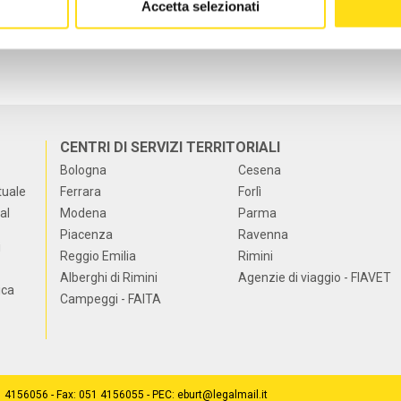
Accetta selezionati
CENTRI DI SERVIZI TERRITORIALI
Bologna
Cesena
tuale
Ferrara
Forlì
al
Modena
Parma
Piacenza
Ravenna
i
Reggio Emilia
Rimini
Alberghi di Rimini
Agenzie di viaggio - FIAVET
ica
Campeggi - FAITA
51 4156056 - Fax: 051 4156055 - PEC: eburt@legalmail.it