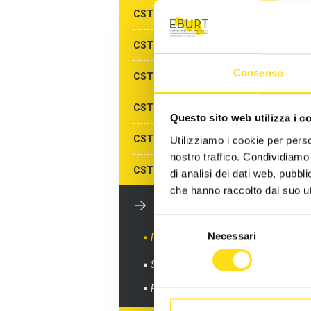
CST MODENA
CST PARMA
Consenso
CST PIACENZA
CST RAVENNA
Questo sito web utilizza i c
CST REGGIO EMILIA
Utilizziamo i cookie per perso
nostro traffico. Condividiamo 
CST RIMINI
di analisi dei dati web, pubbl
che hanno raccolto dal suo uti
CST ALBERGHI DI
RIMINI
Selezione
Necessari
Formazione gratuita
del
consenso
Sportelli informativi
Richiedi info