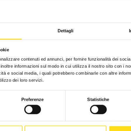
CST Piacenza
2019
RICHIEDI INFORMAZIONI
CST Ravenna
2018
Dettagli
CST Reggio Emilia
2017
ookie
CST Rimini
2016
nalizzare contenuti ed annunci, per fornire funzionalità dei socia
CST Alberghi di Rimini
inoltre informazioni sul modo in cui utilizza il nostro sito con i 
icità e social media, i quali potrebbero combinarle con altre inform
CST Agenzie di viaggio - FIAVET
lizzo dei loro servizi.
CST Campeggi - FAITA
Preferenze
Statistiche