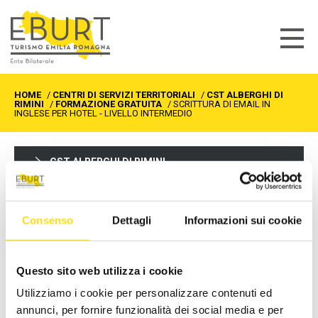
HOME
/
CENTRI DI SERVIZI TERRITORIALI
/
CST ALBERGHI DI
RIMINI
/
FORMAZIONE GRATUITA
/
SCRITTURA DI EMAIL IN
INGLESE PER HOTEL - LIVELLO INTERMEDIO
CST ALBERGHI DI RIMINI
Formazione gratuita
Sportelli informativi
Consenso
Dettagli
Informazioni sui cookie
Richiedi info
Questo sito web utilizza i cookie
Utilizziamo i cookie per personalizzare contenuti ed
SCRITTURA DI EMAIL IN
annunci, per fornire funzionalità dei social media e per