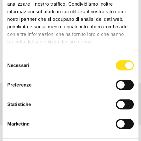
INGLESE PER HOTEL -
analizzare il nostro traffico. Condividiamo inoltre
LIVELLO INTERMEDIO
informazioni sul modo in cui utilizza il nostro sito con i
nostri partner che si occupano di analisi dei dati web,
pubblicità e social media, i quali potrebbero combinarle
Richiedi info
con altre informazioni che ha fornito loro o che hanno
raccolto dal suo utilizzo dei loro servizi.
Selezione
RICHIEDI INFORMAZIONI
Necessari
del
consenso
Preferenze
CHI SIAMO
Statistiche
ATTIVITÀ
CENTRI DI SERVIZI TERRITORIALI
Marketing
ISCRIVITI ALLA NEWSLETTER