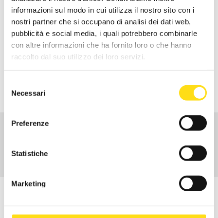
SPORTIVO
informazioni sul modo in cui utilizza il nostro sito con i
nostri partner che si occupano di analisi dei dati web,
pubblicità e social media, i quali potrebbero combinarle
Richiedi info
con altre informazioni che ha fornito loro o che hanno
raccolto dal suo utilizzo dei loro servizi.
RICHIEDI INFORMAZIONI
Selezione
Necessari
del
consenso
Preferenze
CHI SIAMO
ATTIVITÀ
Statistiche
CENTRI DI SERVIZI TERRITORIALI
Marketing
ISCRIVITI ALLA NEWSLETTER
Per rimanere in contatto con noi ed essere aggiornato sulle
novità dal mondo EBURT