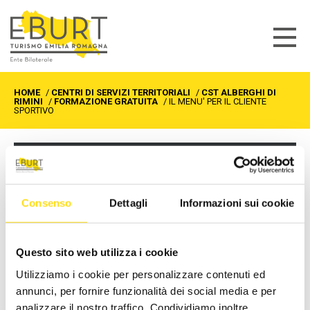
HOME
/
CENTRI DI SERVIZI TERRITORIALI
/
CST ALBERGHI DI
RIMINI
/
FORMAZIONE GRATUITA
/
IL MENU' PER IL CLIENTE
SPORTIVO
CST ALBERGHI DI RIMINI
Formazione gratuita
Consenso
Dettagli
Informazioni sui cookie
Sportelli informativi
Richiedi info
Questo sito web utilizza i cookie
Utilizziamo i cookie per personalizzare contenuti ed
IL MENU' PER IL CLIENTE
annunci, per fornire funzionalità dei social media e per
analizzare il nostro traffico. Condividiamo inoltre