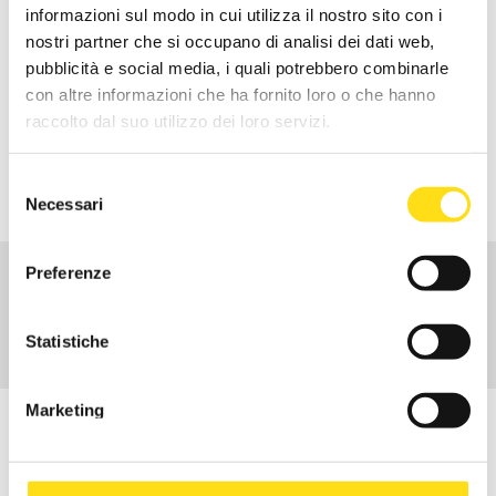
informazioni sul modo in cui utilizza il nostro sito con i
nostri partner che si occupano di analisi dei dati web,
Richiedi info
pubblicità e social media, i quali potrebbero combinarle
con altre informazioni che ha fornito loro o che hanno
raccolto dal suo utilizzo dei loro servizi.
RICHIEDI INFORMAZIONI
Selezione
Necessari
del
consenso
Preferenze
CHI SIAMO
ATTIVITÀ
Statistiche
CENTRI DI SERVIZI TERRITORIALI
Marketing
ISCRIVITI ALLA NEWSLETTER
Per rimanere in contatto con noi ed essere aggiornato sulle
novità dal mondo EBURT