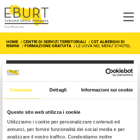
HOME
/
CENTRI DI SERVIZI TERRITORIALI
/
CST ALBERGHI DI
RIMINI
/
FORMAZIONE GRATUITA
/
LE UOVA NEL MENU' D'HOTEL
CST ALBERGHI DI RIMINI
Formazione gratuita
Consenso
Dettagli
Informazioni sui cookie
Sportelli informativi
Richiedi info
Questo sito web utilizza i cookie
Utilizziamo i cookie per personalizzare contenuti ed
LE UOVA NEL MENU'
annunci, per fornire funzionalità dei social media e per
D'HOTEL
analizzare il nostro traffico. Condividiamo inoltre