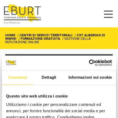
HOME
/
CENTRI DI SERVIZI TERRITORIALI
/
CST ALBERGHI DI
RIMINI
/
FORMAZIONE GRATUITA
/
GESTIONE DELLA
REPUTAZIONE ONLINE
CST ALBERGHI DI RIMINI
Formazione gratuita
Consenso
Dettagli
Informazioni sui cookie
Sportelli informativi
Richiedi info
Questo sito web utilizza i cookie
Utilizziamo i cookie per personalizzare contenuti ed
GESTIONE DELLA
annunci, per fornire funzionalità dei social media e per
analizzare il nostro traffico. Condividiamo inoltre