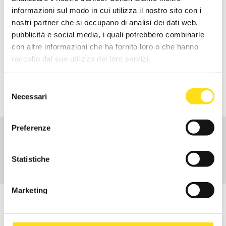
REPUTAZIONE ONLINE
informazioni sul modo in cui utilizza il nostro sito con i
nostri partner che si occupano di analisi dei dati web,
pubblicità e social media, i quali potrebbero combinarle
Richiedi info
con altre informazioni che ha fornito loro o che hanno
raccolto dal suo utilizzo dei loro servizi.
RICHIEDI INFORMAZIONI
Selezione
Necessari
del
consenso
Preferenze
CHI SIAMO
ATTIVITÀ
Statistiche
CENTRI DI SERVIZI TERRITORIALI
Marketing
ISCRIVITI ALLA NEWSLETTER
Per rimanere in contatto con noi ed essere aggiornato sulle
novità dal mondo EBURT