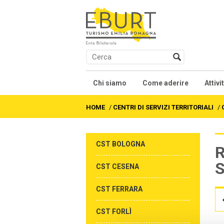
Chi siamo
Come aderire
Attivi
Presentazione
Contratti collettivi na
Co
HOME
/
CENTRI DI SERVIZI TERRITORIALI
/
Soci
We
CST BOLOGNA
Organi
Fo
S
CST CESENA
Statuto
Al
CST FERRARA
Accordi e Regolamenti
Fo
CST FORLÌ
As