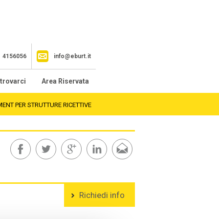
1 4156056
info@eburt.it
trovarci
Area Riservata
NT PER STRUTTURE RICETTIVE
Richiedi info