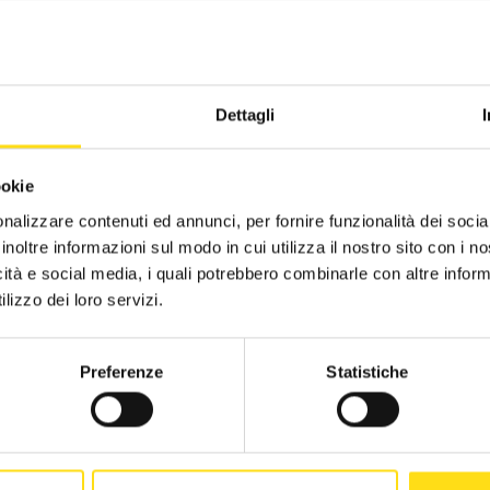
CST Piacenza
2019
RICHIEDI INFORMAZIONI
CST Ravenna
2018
Dettagli
CST Reggio Emilia
2017
ookie
CST Rimini
2016
nalizzare contenuti ed annunci, per fornire funzionalità dei socia
CST Alberghi di Rimini
inoltre informazioni sul modo in cui utilizza il nostro sito con i 
icità e social media, i quali potrebbero combinarle con altre inform
CST Agenzie di viaggio - FIAVET
lizzo dei loro servizi.
CST Campeggi - FAITA
Preferenze
Statistiche