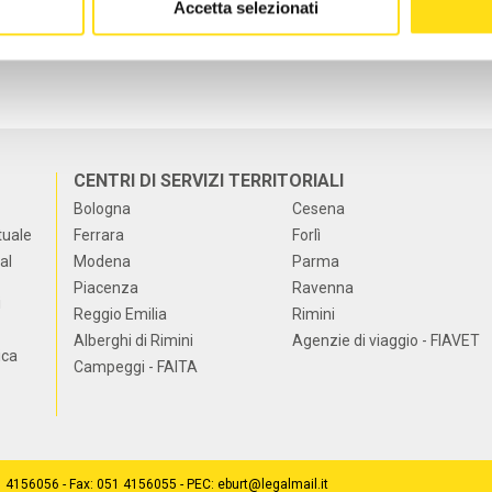
Accetta selezionati
CENTRI DI SERVIZI TERRITORIALI
Bologna
Cesena
tuale
Ferrara
Forlì
al
Modena
Parma
Piacenza
Ravenna
i
Reggio Emilia
Rimini
Alberghi di Rimini
Agenzie di viaggio - FIAVET
ica
Campeggi - FAITA
51 4156056 - Fax: 051 4156055 - PEC: eburt@legalmail.it