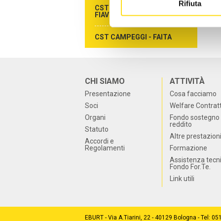
Rifiuta
CST AGENZIE DI VIAGGIO -
FIAVET
CST CAMPEGGI - FAITA
CHI SIAMO
ATTIVITÀ
Presentazione
Cosa facciamo
Soci
Welfare Contrat
Organi
Fondo sostegno 
reddito
Statuto
Altre prestazion
Accordi e
Regolamenti
Formazione
Assistenza tecn
Fondo For.Te.
Link utili
EBURT - Via A.Tiarini, 22 - 40129 Bologna - Tel: 0