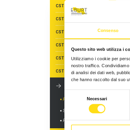
CST MODENA
CST PARMA
Consenso
CST PIACENZA
CST RAVENNA
Questo sito web utilizza i c
CST REGGIO EMILIA
Utilizziamo i cookie per perso
nostro traffico. Condividiamo 
CST RIMINI
di analisi dei dati web, pubbl
che hanno raccolto dal suo uti
CST ALBERGHI DI
RIMINI
Selezione
Necessari
Formazione gratuita
del
consenso
Sportelli informativi
Richiedi info