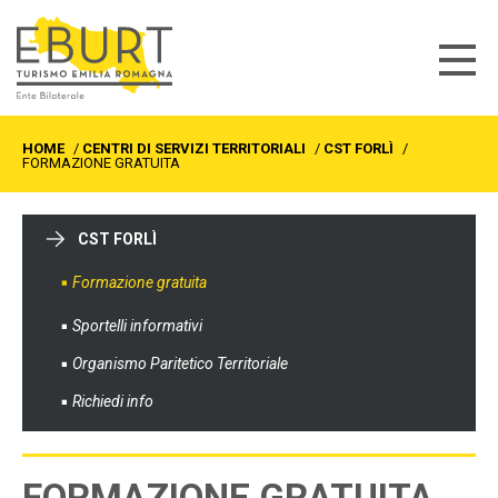
HOME
/
CENTRI DI SERVIZI TERRITORIALI
/
CST FORLÌ
/
FORMAZIONE GRATUITA
CST FORLÌ
Formazione gratuita
Sportelli informativi
Organismo Paritetico Territoriale
Richiedi info
FORMAZIONE GRATUITA