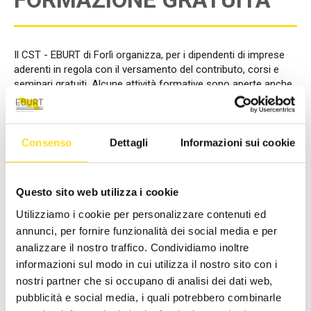
Il CST - EBURT di Forlì organizza, per i dipendenti di imprese
aderenti in regola con il versamento del contributo, corsi e
seminari gratuiti. Alcune attività formative sono aperte anche
ai soci/imprenditori.
Per informazioni: 0543 378013 - mail:
cst.forli@eburt.it
Consenso
Dettagli
Informazioni sui cookie
AREA
Questo sito web utilizza i cookie
Utilizziamo i cookie per personalizzare contenuti ed
annunci, per fornire funzionalità dei social media e per
LIVELLO
analizzare il nostro traffico. Condividiamo inoltre
informazioni sul modo in cui utilizza il nostro sito con i
nostri partner che si occupano di analisi dei dati web,
TIPOLOGIA
pubblicità e social media, i quali potrebbero combinarle