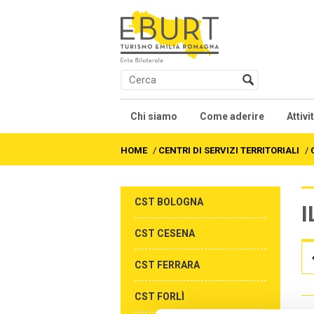
Chi siamo
Come aderire
Attivi
Presentazione
Contratti collettivi na
Co
HOME
/
CENTRI DI SERVIZI TERRITORIALI
/
Soci
We
CST BOLOGNA
I
Organi
Fo
CST CESENA
Statuto
Al
CST FERRARA
Accordi e Regolamenti
Fo
CST FORLÌ
As