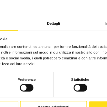
rata
: 18 ore
vio
: 14/02/2023
CST Piacenza
2019
VELLO
: BASE
NTE FORMATIVO
: ISCOM FORMAZIONE PER LE IMPRESE
CST Ravenna
2018
Dettagli
CST Reggio Emilia
2017
FORMAZIONI UTILI:
ookie
 CORSO SI SVOLGERA' PRESSO:
CST Rimini
2016
nalizzare contenuti ed annunci, per fornire funzionalità dei socia
CADEMIA DELL'OSPITALITA' - GALLERIA ZOFFOLI 4 - 48015 CERVI
CST Alberghi di Rimini
inoltre informazioni sul modo in cui utilizza il nostro sito con i 
icità e social media, i quali potrebbero combinarle con altre inform
R INFORMAZIONI:
CST Agenzie di viaggio - FIAVET
lizzo dei loro servizi.
COM FORMAZIONE 324/8423260
CST Campeggi - FAITA
cademiaospitalità@iscomcervia.it
Preferenze
Statistiche
RICHIEDI INFORMAZIONI
Accetta selezionati