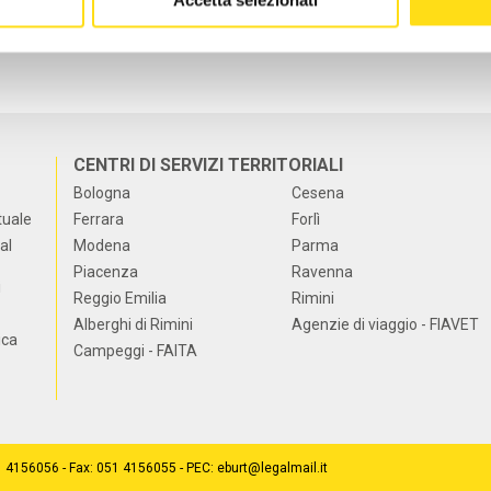
CENTRI DI SERVIZI TERRITORIALI
Bologna
Cesena
tuale
Ferrara
Forlì
al
Modena
Parma
Piacenza
Ravenna
i
Reggio Emilia
Rimini
Alberghi di Rimini
Agenzie di viaggio - FIAVET
ica
Campeggi - FAITA
51 4156056 - Fax: 051 4156055 - PEC: eburt@legalmail.it