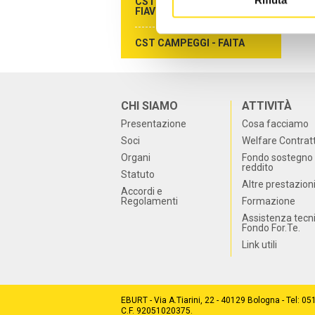
CST AGENZIE DI VIAGGIO -
FIAVET
CST CAMPEGGI - FAITA
CHI SIAMO
ATTIVITÀ
Presentazione
Cosa facciamo
Soci
Welfare Contrat
Organi
Fondo sostegno 
reddito
Statuto
Altre prestazion
Accordi e
Regolamenti
Formazione
Assistenza tecn
Fondo For.Te.
Link utili
EBURT - Via A.Tiarini, 22 - 40129 Bologna - Tel: 0
C.F. 92051020375.