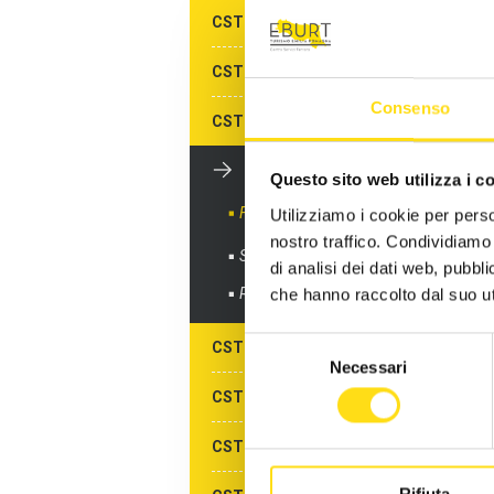
Du
CST MODENA
Av
LI
CST PARMA
E
Consenso
CST PIACENZA
IN
CST RAVENNA
Questo sito web utilizza i c
IL
Formazione gratuita
Utilizziamo i cookie per perso
AC
nostro traffico. Condividiamo 
Sportelli informativi
di analisi dei dati web, pubbl
PE
Richiedi info
che hanno raccolto dal suo uti
IS
Selezione
CST REGGIO EMILIA
ac
Necessari
del
CST RIMINI
consenso
CST ALBERGHI DI RIMINI
Rifiuta