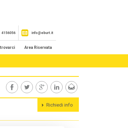
1 4156056
info@eburt.it
trovarci
Area Riservata
Richiedi info